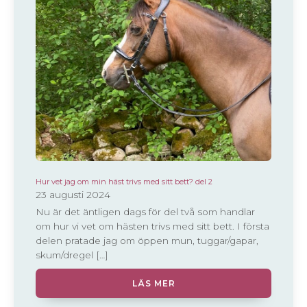
Hur vet jag om min häst trivs med sitt bett? del 2
23 augusti 2024
Nu är det äntligen dags för del två som handlar
om hur vi vet om hästen trivs med sitt bett. I första
delen pratade jag om öppen mun, tuggar/gapar,
skum/dregel […]
LÄS MER