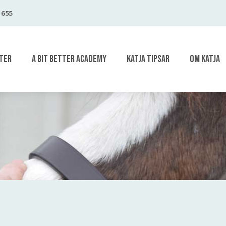
 655
TER
A BIT BETTER ACADEMY
KATJA TIPSAR
OM KATJA