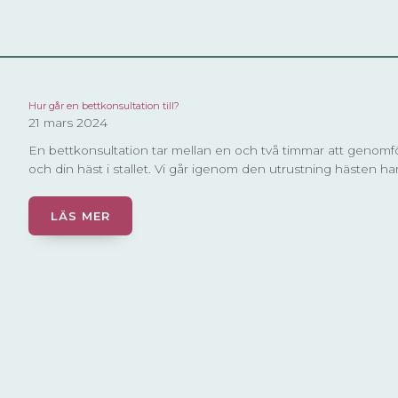
Hur går en bettkonsultation till?
21 mars 2024
En bettkonsultation tar mellan en och två timmar att genomföra.
och din häst i stallet. Vi går igenom den utrustning hästen ha
LÄS MER