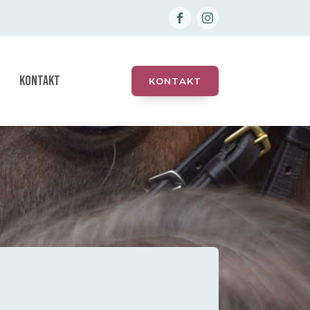
KONTAKT
KONTAKT