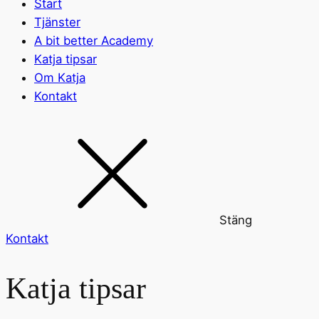
Start
Tjänster
A bit better Academy
Katja tipsar
Om Katja
Kontakt
Stäng
Kontakt
Katja tipsar