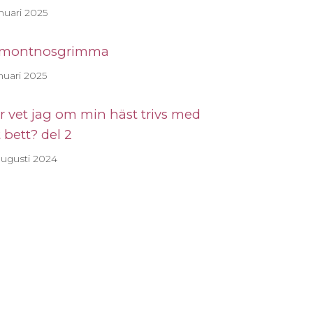
nuari 2025
montnosgrimma
nuari 2025
r vet jag om min häst trivs med
t bett? del 2
augusti 2024