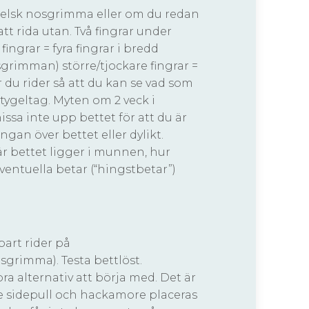
ngelsk nosgrimma eller om du redan
tt rida utan. Två fingrar under
ingrar = fyra fingrar i bredd
grimman) större/tjockare fingrar =
r du rider så att du kan se vad som
tygeltag. Myten om 2 veck i
sa inte upp bettet för att du är
ngan över bettet eller dylikt.
 bettet ligger i munnen, hur
 eventuella betar (“hingstbetar”)
art rider på
rimma). Testa bettlöst.
a alternativ att börja med. Det är
de sidepull och hackamore placeras