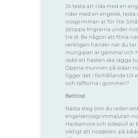
Jo testa att rida med en e
rider med en engelsk, testa a
nosgrimman är för lite. Små f
(stoppa fingrarna under nos
tre st. Be någon att filma nä
verkligen händer när du tar 
mungipan är gammal och his
rädd att hästen ska lägga tu
Öppna munnen på sidan när
ligger det i förhållande till
och räfflorna i gommen?
Bettlöst
Nästa steg (om du redan enb
engelsknosgrimma/utan nosg
Hackamore och sidepull är br
viktigt att nosdelen, på bå