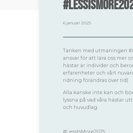
#LessIsMore20
6 januari 2025
Tanken med utmaningen #Les
ansvar för att lära oss mer 
hästar är individer och ber
erfarenheter och vårt nuvara
ridning förändras över tid).
Alla kanske inte kan och bör 
lyssna på vad våra hästar utt
och huvudlag.
#LessIsMore2025