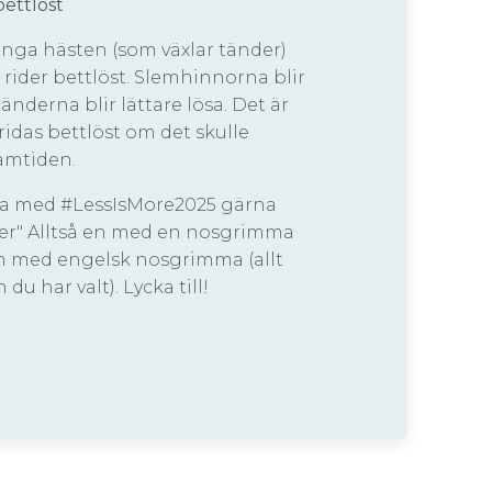
 bettlöst
unga hästen (som växlar tänder)
 rider bettlöst. Slemhinnorna blir
nderna blir lättare lösa. Det är
 ridas bettlöst om det skulle
amtiden.
a med #LessIsMore2025 gärna
ter" Alltså en med en nosgrimma
n med engelsk nosgrimma (allt
du har valt). Lycka till!