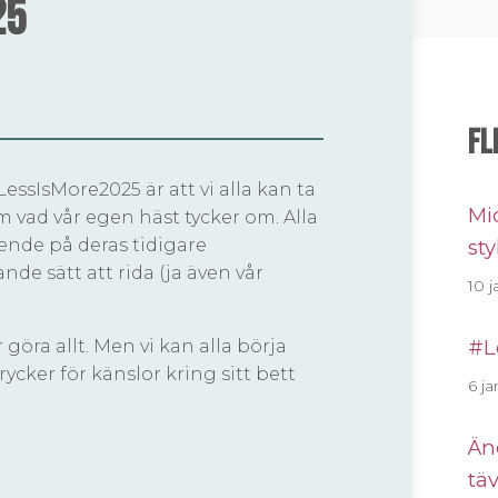
25
Fl
sIsMore2025 är att vi alla kan ta
Mi
om vad vår egen häst tycker om. Alla
oende på deras tidigare
sty
nde sätt att rida (ja även vår
10 j
#L
göra allt. Men vi kan alla börja
rycker för känslor kring sitt bett
6 ja
Än
tä