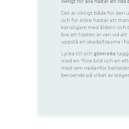
Viktigt för alla hästar att rida
Det är viktigt både för den 
och för äldre hästar att man
känsligare med åldern och tä
bra att hästen är van vid att
uppstå en skada/trauma i fr
Lycka till och
glöm inte
tagg
med en "före bild och en ef
med rem nedanför bettet/e
beroende på vilket av stegen 