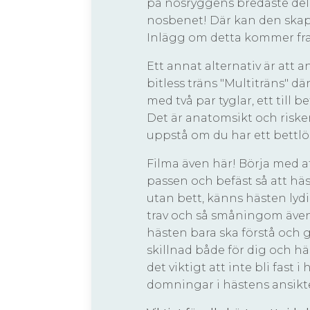
på nosryggens bredaste del,
nosbenet! Där kan den skapa
Inlägg om detta kommer fr
Ett annat alternativ är att 
bitless träns "Multiträns" d
med två par tyglar, ett till be
Det är anatomsikt och riskera
uppstå om du har ett bettlös
Filma även här! Börja med at
passen och befäst så att häs
utan bett, känns hästen lydig
trav och så småningom även
hästen bara ska förstå och g
skillnad både för dig och hä
det viktigt att inte bli fast
domningar i hästens ansikt