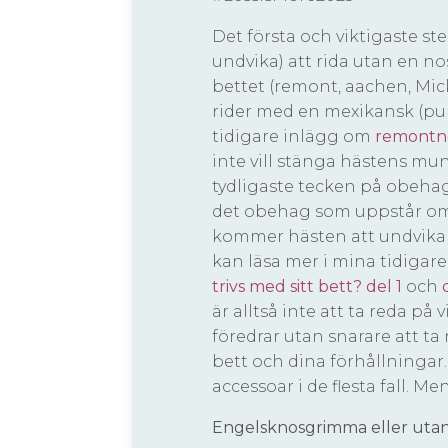
Det första och viktigaste ste
undvika) att rida utan en 
bettet (remont, aachen, Mi
rider med en mexikansk (pu
tidigare inlägg om
remontn
inte vill stänga hästens mun
tydligaste tecken på obehag
det obehag som uppstår om
kommer hästen att undvika a
kan läsa mer i mina tidigare
trivs med sitt bett? del 1
och
är alltså inte att ta reda p
föredrar utan snarare att ta 
bett och dina förhållninga
accessoar i de flesta fall. M
Engelsknosgrimma eller uta