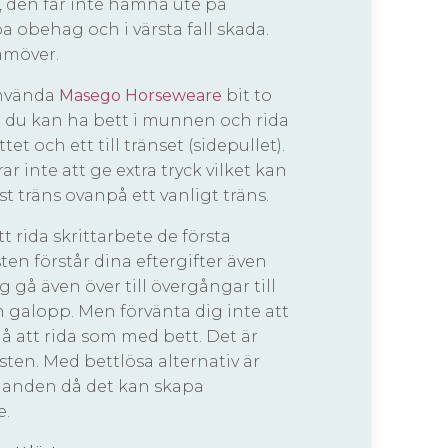
 den får inte hamna ute på
 obehag och i värsta fall skada.
amöver.
använda
Masego Horseweare
bit to
är du kan ha bett i munnen och rida
ttet och ett till tränset (sidepullet).
r inte att ge extra tryck vilket kan
t träns ovanpå ett vanligt träns.
t rida skrittarbete de första
ten förstår dina eftergifter även
 gå även över till övergångar till
 galopp. Men förvänta dig inte att
å att rida som med bett. Det är
sten. Med bettlösa alternativ är
 i handen då det kan skapa
e.