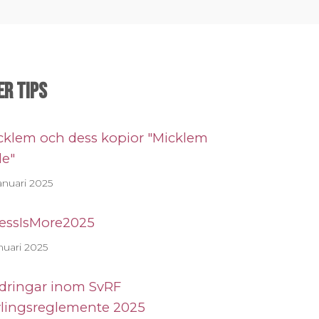
er tips
cklem och dess kopior "Micklem
le"
anuari 2025
essIsMore2025
nuari 2025
dringar inom SvRF
vlingsreglemente 2025