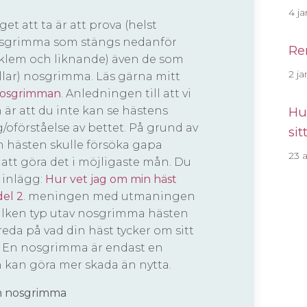
4 ja
get att ta är att prova (helst
nosgrimma som stängs nedanför
Re
cklem och liknande) även de som
2 ja
llar) nosgrimma. Läs gärna mitt
osgrimman
. Anledningen till att vi
 är att du inte kan se hästens
Hu
/oförståelse av bettet. På grund av
sit
 hästen skulle försöka gapa
23 
tt göra det i möjligaste mån. Du
 inlägg:
Hur vet jag om min häst
del 2
. meningen med utmaningen
å vilken typ utav nosgrimma hästen
reda på vad din häst tycker om sitt
r. En nosgrimma är endast en
en kan göra mer skada än nytta.
n nosgrimma